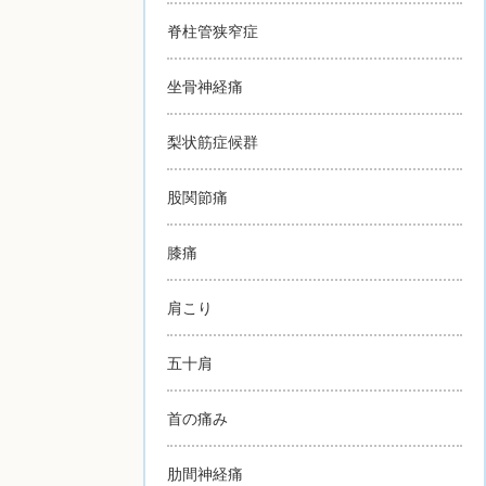
脊柱管狭窄症
坐骨神経痛
梨状筋症候群
股関節痛
膝痛
肩こり
五十肩
首の痛み
肋間神経痛