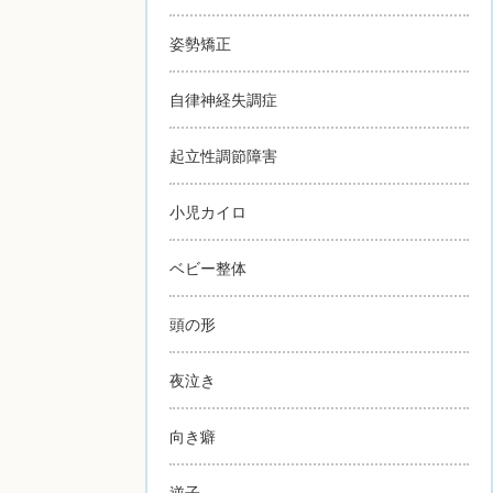
姿勢矯正
自律神経失調症
起立性調節障害
小児カイロ
ベビー整体
頭の形
夜泣き
向き癖
逆子