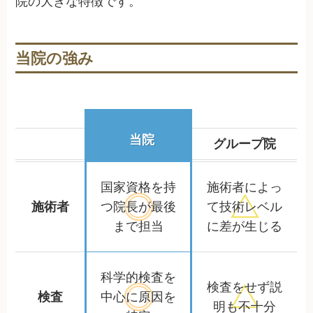
院の大きな特徴です。
当院の強み
当院
グループ院
国家資格を持
施術者によっ
施術者
つ院長が
最後
て
技術レベル
まで担当
に差が生じる
科学的検査を
検査をせず
説
検査
中心に
原因を
明も不十分