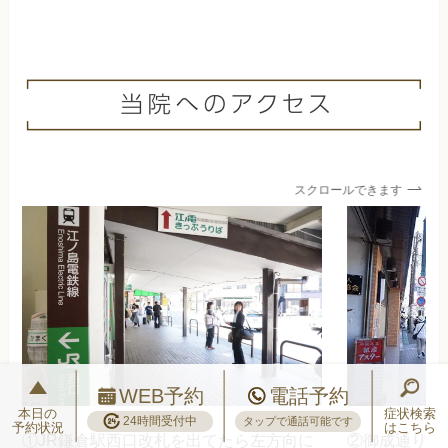
スクロールできます
WEB予約
電話予約
本日の
症状検索
24時間受付中
タップで通話可能です
予約状況
はこちら
①JR鎌倉駅西口改札を出てたら左方向に
②御成通りの