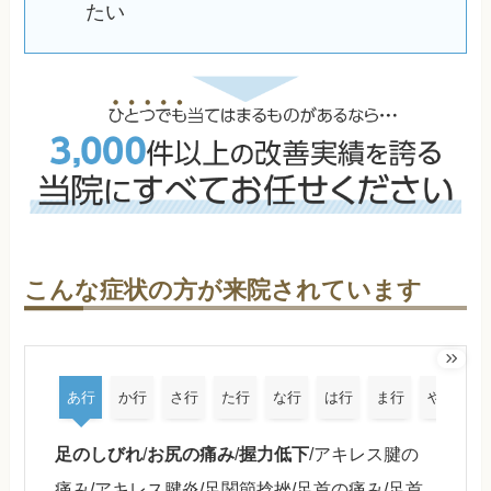
たい
こんな症状の方が来院されています
あ行
か行
さ行
た行
な行
は行
ま行
や行
足のしびれ
/
お尻の痛み
/
握力低下
/アキレス腱の
痛み/アキレス腱炎/足関節捻挫/足首の痛み/足首