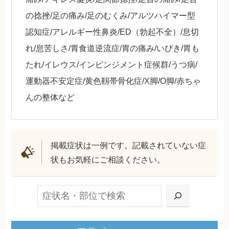
の捻挫/足の痛み/足のむくみ/アルツハイマー型
認知症/アレルギー性鼻炎/ED（勃起不全）/息切
れ/息苦しさ/胃食道逆流症/胃の痛み/いびき/胃も
たれ/イレウス/インピンジメント症候群/うつ病/
運動器不安定症/黄色靱帯骨化症/X脚/O脚/赤ちゃ
んの整体など
掲載症状は一例です。記載されていない症
状もお気軽にご相談ください。
検索