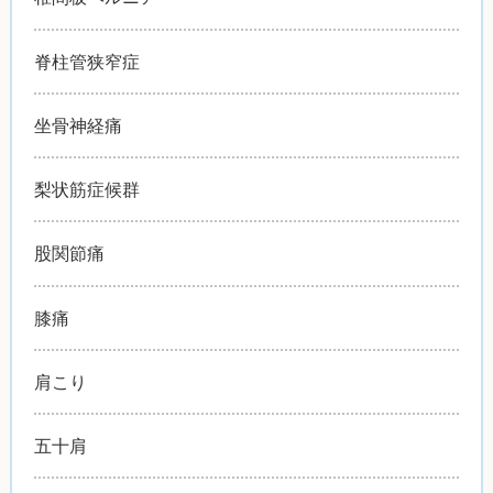
脊柱管狭窄症
坐骨神経痛
梨状筋症候群
股関節痛
膝痛
肩こり
五十肩