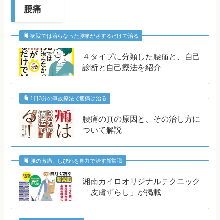
腰痛
病院では治らなった腰痛がさするだけで治る
４タイプに分類した腰痛と、自己
診断と自己療法を紹介
1日3分の事故療法で腰痛は治る
腰痛の真の原因と、その治し方に
ついて解説
腰の激痛、しびれを自力で治す新常識
湘南カイロオリジナルテクニック
「皮膚ずらし」が掲載