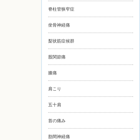
脊柱管狭窄症
坐骨神経痛
梨状筋症候群
股関節痛
膝痛
肩こり
五十肩
首の痛み
肋間神経痛