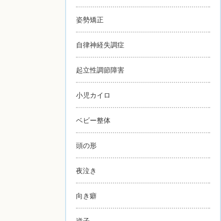
姿勢矯正
自律神経失調症
起立性調節障害
小児カイロ
ベビー整体
頭の形
夜泣き
向き癖
逆子