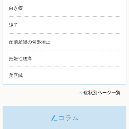
向き癖
逆子
産前産後の骨盤矯正
妊娠性腰痛
美容鍼
>>
症状別ページ一覧
コラム