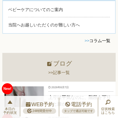
ベビーケアについてのご案内
当院へお越しいただくのが難しい方へ
>>
コラム一覧
ブログ
>>記事一覧
2026年8月7日
上りは平気なのに、階段を下り
WEB予約
電話予約
ると膝が痛い理由
本日の
症状検索
24時間受付中
タップで通話可能です
予約状況
はこちら
2026年8月6日