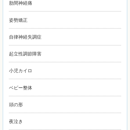
肋間神経痛
姿勢矯正
自律神経失調症
起立性調節障害
小児カイロ
ベビー整体
頭の形
夜泣き