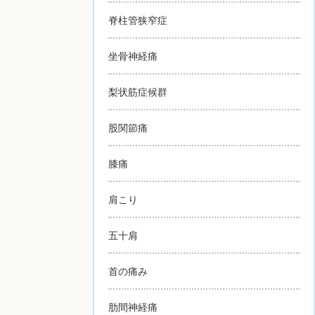
脊柱管狭窄症
坐骨神経痛
梨状筋症候群
股関節痛
膝痛
肩こり
五十肩
首の痛み
肋間神経痛