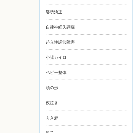
姿勢矯正
自律神経失調症
起立性調節障害
小児カイロ
ベビー整体
頭の形
夜泣き
向き癖
逆子