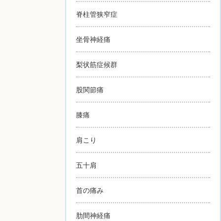
脊柱管狭窄症
坐骨神経痛
梨状筋症候群
股関節痛
膝痛
肩こり
五十肩
首の痛み
肋間神経痛