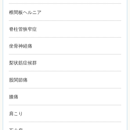
椎間板ヘルニア
脊柱管狭窄症
坐骨神経痛
梨状筋症候群
股関節痛
膝痛
肩こり