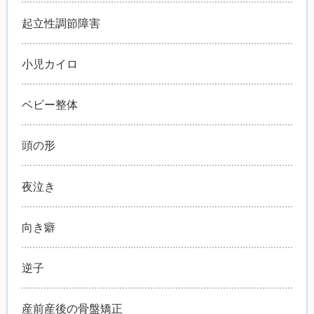
起立性調節障害
小児カイロ
ベビー整体
頭の形
夜泣き
向き癖
逆子
産前産後の骨盤矯正