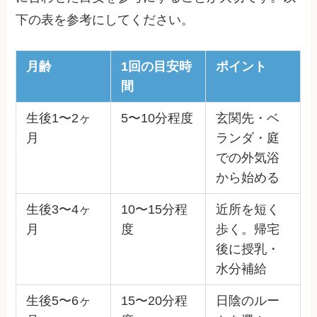
下の表を参考にしてください。
月齢
1回の目安時
ポイント
間
生後1〜2ヶ
5〜10分程度
玄関先・ベ
月
ランダ・庭
での外気浴
から始める
生後3〜4ヶ
10〜15分程
近所を短く
月
度
歩く。帰宅
後に授乳・
水分補給
生後5〜6ヶ
15〜20分程
日陰のルー