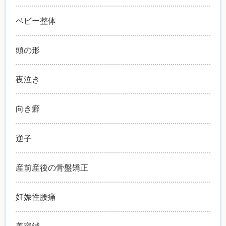
ベビー整体
頭の形
夜泣き
向き癖
逆子
産前産後の骨盤矯正
妊娠性腰痛