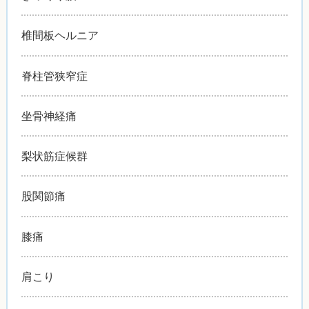
椎間板ヘルニア
脊柱管狭窄症
坐骨神経痛
梨状筋症候群
股関節痛
膝痛
肩こり