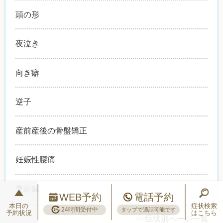
頭の形
夜泣き
向き癖
逆子
産前産後の骨盤矯正
妊娠性腰痛
美容鍼
WEB予約
電話予約
本日の
症状検索
24時間受付中
タップで通話可能です
予約状況
はこちら
>>
症状別ページ一覧