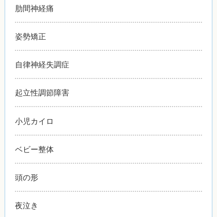
肋間神経痛
姿勢矯正
自律神経失調症
起立性調節障害
小児カイロ
ベビー整体
頭の形
夜泣き