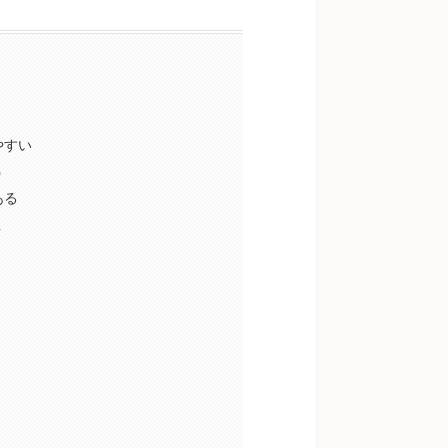
やすい
う
ある
法