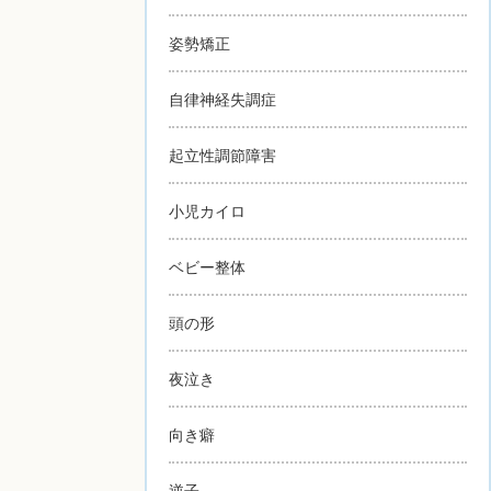
姿勢矯正
自律神経失調症
起立性調節障害
小児カイロ
ベビー整体
頭の形
夜泣き
向き癖
逆子