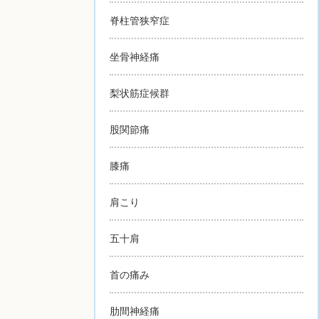
脊柱管狭窄症
坐骨神経痛
梨状筋症候群
股関節痛
膝痛
肩こり
五十肩
首の痛み
肋間神経痛