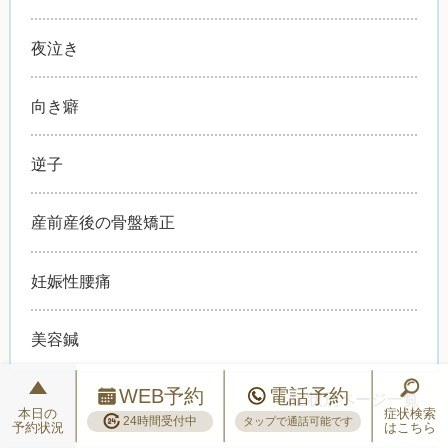
夜泣き
向き癖
逆子
産前産後の骨盤矯正
妊娠性腰痛
美容鍼
WEB予約
電話予約
>>
症状別ページ一覧
本日の
症状検索
24時間受付中
タップで通話可能です
予約状況
はこちら