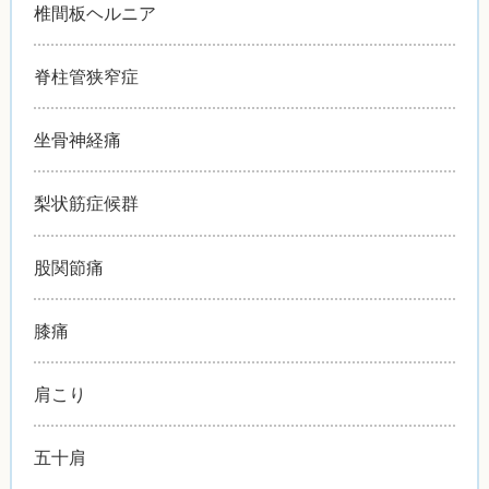
椎間板ヘルニア
脊柱管狭窄症
坐骨神経痛
梨状筋症候群
股関節痛
膝痛
肩こり
五十肩