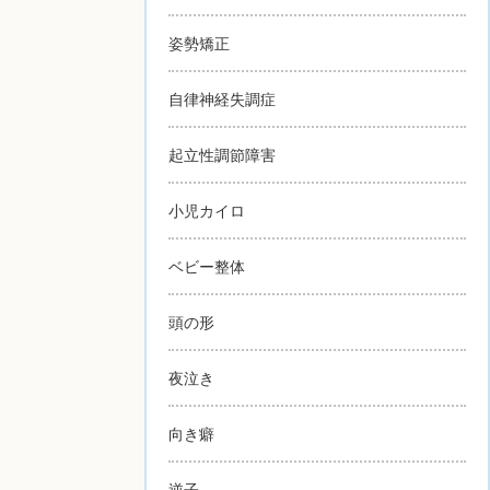
姿勢矯正
自律神経失調症
起立性調節障害
小児カイロ
ベビー整体
頭の形
夜泣き
向き癖
逆子