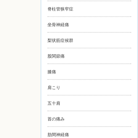
脊柱管狭窄症
坐骨神経痛
梨状筋症候群
股関節痛
膝痛
肩こり
五十肩
首の痛み
肋間神経痛