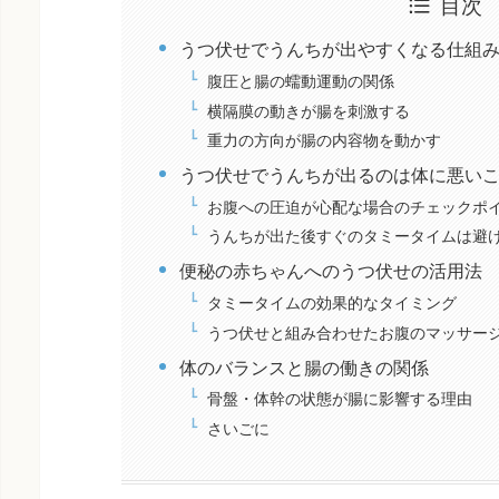
目次
うつ伏せでうんちが出やすくなる仕組
腹圧と腸の蠕動運動の関係
横隔膜の動きが腸を刺激する
重力の方向が腸の内容物を動かす
うつ伏せでうんちが出るのは体に悪い
お腹への圧迫が心配な場合のチェックポ
うんちが出た後すぐのタミータイムは避
便秘の赤ちゃんへのうつ伏せの活用法
タミータイムの効果的なタイミング
うつ伏せと組み合わせたお腹のマッサー
体のバランスと腸の働きの関係
骨盤・体幹の状態が腸に影響する理由
さいごに