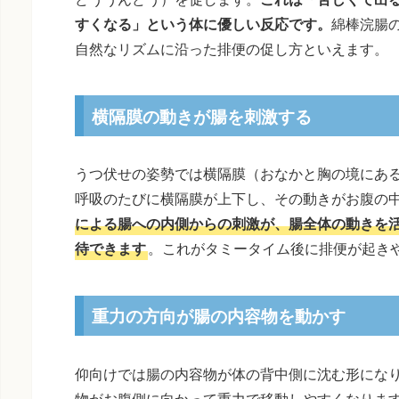
すくなる」という体に優しい反応です。
綿棒浣腸
自然なリズムに沿った排便の促し方といえます。
横隔膜の動きが腸を刺激する
うつ伏せの姿勢では横隔膜（おなかと胸の境にあ
呼吸のたびに横隔膜が上下し、その動きがお腹の
による腸への内側からの刺激が、腸全体の動きを
待できます
。これがタミータイム後に排便が起き
重力の方向が腸の内容物を動かす
仰向けでは腸の内容物が体の背中側に沈む形にな
物がお腹側に向かって重力で移動しやすくなりま