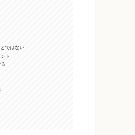
み
ことではない
イント
ける
ジ