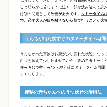
見直してください。柔らかすぎる布団や枕の上で
ると明らかに苦しそうに泣く・顔が沈み込んで息
は別の問題として改善が必要です。
タミータイム
で、必ず大人が目を離さない状態で行うことが大
うんちが出た後すぐのタミータイムは避
うんちが出た直後はお腹が少し疲れた状態になっ
むつを替えて少し休ませてから、改めてタミータ
便→おむつ替え→15〜30分後にタミータイム再
すくなります。
便秘の赤ちゃんへのうつ伏せの活用法