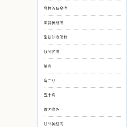
脊柱管狭窄症
坐骨神経痛
梨状筋症候群
股関節痛
膝痛
肩こり
五十肩
首の痛み
肋間神経痛