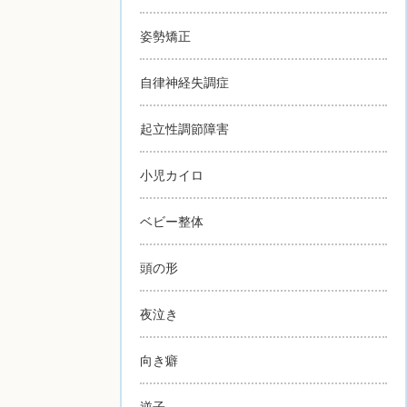
姿勢矯正
自律神経失調症
起立性調節障害
小児カイロ
ベビー整体
頭の形
夜泣き
向き癖
逆子