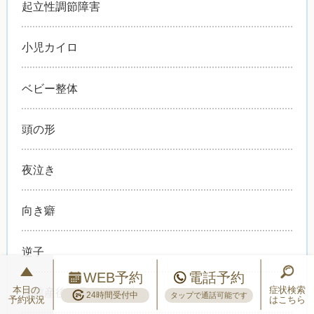
起立性調節障害
小児カイロ
ベビー整体
頭の形
夜泣き
向き癖
逆子
WEB予約
電話予約
本日の
症状検索
産前産後の骨盤矯正
24時間受付中
タップで通話可能です
予約状況
はこちら