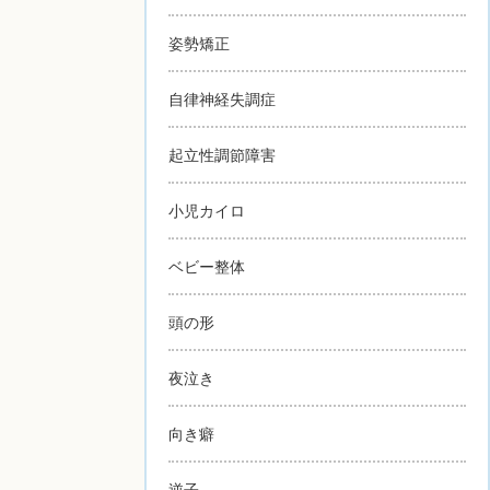
姿勢矯正
自律神経失調症
起立性調節障害
小児カイロ
ベビー整体
頭の形
夜泣き
向き癖
逆子