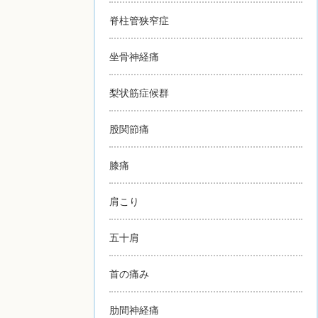
脊柱管狭窄症
坐骨神経痛
梨状筋症候群
股関節痛
膝痛
肩こり
五十肩
首の痛み
肋間神経痛