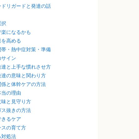
ンドリガードと発達の話
選択
で楽になるかも
果を高める
間帯・熱中症対策・準備
のサイン
発達と上手な慣れさせ方
発達の意味と関わり方
関係と体幹ケアの方法
本当の理由
意味と見守り方
ガス抜きの方法
できるケア
ンスの育て方
る対処法