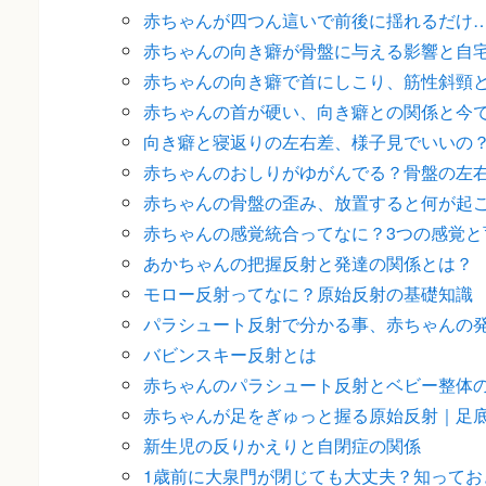
赤ちゃんが四つん這いで前後に揺れるだけ
赤ちゃんの向き癖が骨盤に与える影響と自
赤ちゃんの向き癖で首にしこり、筋性斜頸
赤ちゃんの首が硬い、向き癖との関係と今
向き癖と寝返りの左右差、様子見でいいの
赤ちゃんのおしりがゆがんでる？骨盤の左
赤ちゃんの骨盤の歪み、放置すると何が起
赤ちゃんの感覚統合ってなに？3つの感覚と
あかちゃんの把握反射と発達の関係とは？
モロー反射ってなに？原始反射の基礎知識
パラシュート反射で分かる事、赤ちゃんの
バビンスキー反射とは
赤ちゃんのパラシュート反射とベビー整体
赤ちゃんが足をぎゅっと握る原始反射｜足
新生児の反りかえりと自閉症の関係
1歳前に大泉門が閉じても大丈夫？知ってお