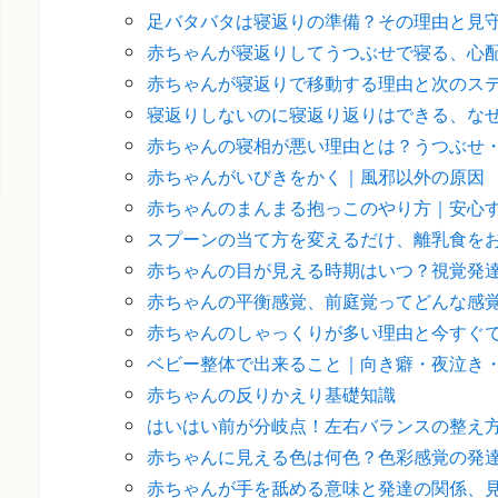
足バタバタは寝返りの準備？その理由と見
赤ちゃんが寝返りしてうつぶせで寝る、心
赤ちゃんが寝返りで移動する理由と次のス
寝返りしないのに寝返り返りはできる、な
赤ちゃんの寝相が悪い理由とは？うつぶせ
赤ちゃんがいびきをかく｜風邪以外の原因
赤ちゃんのまんまる抱っこのやり方｜安心
スプーンの当て方を変えるだけ、離乳食を
赤ちゃんの目が見える時期はいつ？視覚発
赤ちゃんの平衡感覚、前庭覚ってどんな感
赤ちゃんのしゃっくりが多い理由と今すぐ
ベビー整体で出来ること｜向き癖・夜泣き
赤ちゃんの反りかえり基礎知識
はいはい前が分岐点！左右バランスの整え
赤ちゃんに見える色は何色？色彩感覚の発
赤ちゃんが手を舐める意味と発達の関係、