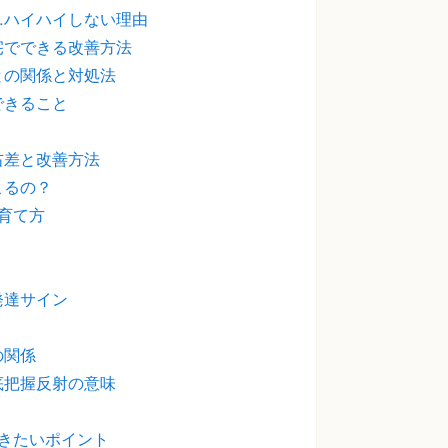
…ハイハイしない理由
宅でできる改善方法
との関係と対処法
できること
？
右差と改善方法
こるの？
育て方
発達サイン
の関係
底把握反射の意味
きたいポイント