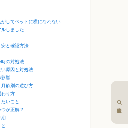
気がしてベットに横になれない
アルしました
目安と確認方法
い時の対処法
ない原因と対処法
の影響
｜月齢別の遊び方
関わり方
きたいこと
いつが正解？
時期
こと