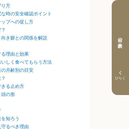
守り方
配な時の安全確認ポイント
テップへの促し方
ぜ？
・向き癖との関係を解説
本日の予約状況
する理由と効果
おいしく食べてもらう方法
達の月齢別の目安
覚？
できる止め方
・頭の形
方
達を知ろう
見守るべき理由