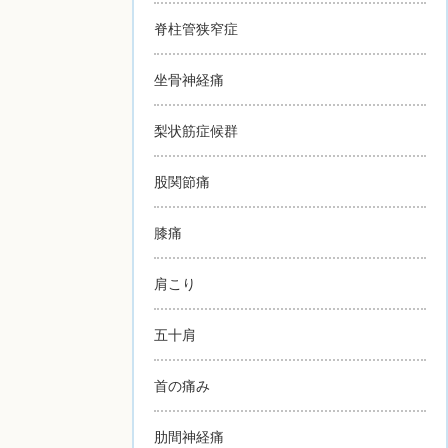
脊柱管狭窄症
坐骨神経痛
梨状筋症候群
股関節痛
膝痛
肩こり
五十肩
首の痛み
肋間神経痛