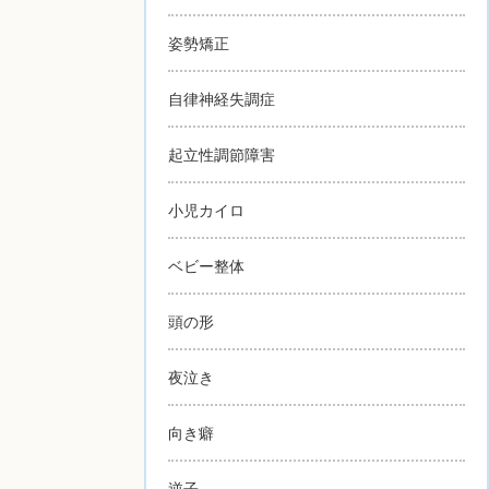
姿勢矯正
自律神経失調症
起立性調節障害
小児カイロ
ベビー整体
頭の形
夜泣き
向き癖
逆子